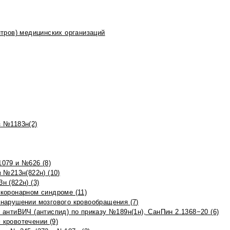
тров) медицинских организаций
 №1183н(2)
079 и №626 (8)
 №213н(822н) (10)
 (822н) (3)
коронарном синдроме (11)
нарушении мозгового кровообращения (7)
антиВИЧ (антиспид) по приказу №189н(1н), СанПин 2.1368−20 (6)
кровотечении (9)