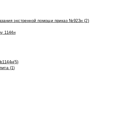
азания экстренной помощи приказ №923н (2)
зу 1144н
№1144н(5)
ита (1)