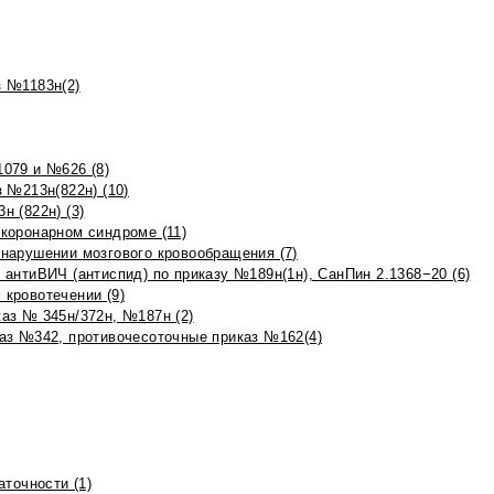
 №1183н(2)
079 и №626 (8)
 №213н(822н) (10)
 (822н) (3)
коронарном синдроме (11)
нарушении мозгового кровообращения (7)
антиВИЧ (антиспид) по приказу №189н(1н), СанПин 2.1368−20 (6)
кровотечении (9)
аз № 345н/372н, №187н (2)
аз №342, противочесоточные приказ №162(4)
точности (1)