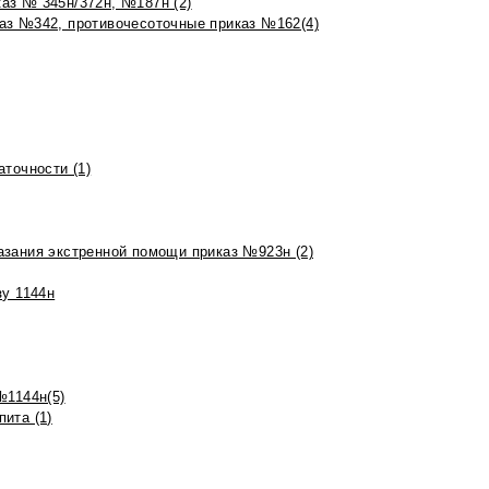
аз № 345н/372н, №187н (2)
аз №342, противочесоточные приказ №162(4)
точности (1)
азания экстренной помощи приказ №923н (2)
зу 1144н
№1144н(5)
ита (1)