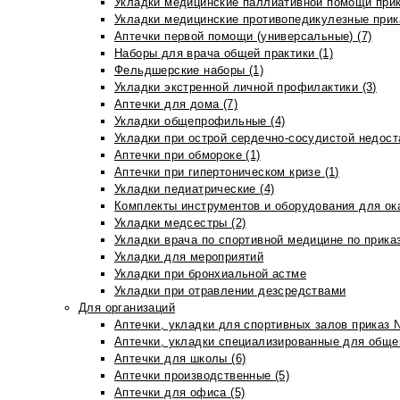
Укладки медицинские паллиативной помощи прик
Укладки медицинские противопедикулезные прик
Аптечки первой помощи (универсальные) (7)
Наборы для врача общей практики (1)
Фельдшерские наборы (1)
Укладки экстренной личной профилактики (3)
Аптечки для дома (7)
Укладки общепрофильные (4)
Укладки при острой сердечно-сосудистой недоста
Аптечки при обмороке (1)
Аптечки при гипертоническом кризе (1)
Укладки педиатрические (4)
Комплекты инструментов и оборудования для ок
Укладки медсестры (2)
Укладки врача по спортивной медицине по прика
Укладки для мероприятий
Укладки при бронхиальной астме
Укладки при отравлении дезсредствами
Для организаций
Аптечки, укладки для спортивных залов приказ 
Аптечки, укладки специализированные для общеп
Аптечки для школы (6)
Аптечки производственные (5)
Аптечки для офиса (5)