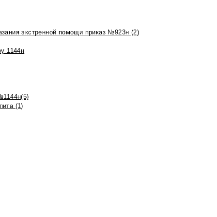
азания экстренной помощи приказ №923н (2)
зу 1144н
№1144н(5)
ита (1)