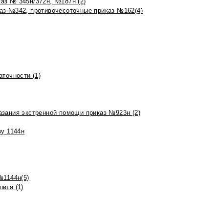
аз № 345н/372н, №187н (2)
аз №342, противочесоточные приказ №162(4)
точности (1)
азания экстренной помощи приказ №923н (2)
зу 1144н
№1144н(5)
ита (1)