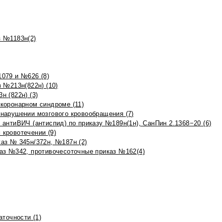
 №1183н(2)
079 и №626 (8)
 №213н(822н) (10)
 (822н) (3)
коронарном синдроме (11)
нарушении мозгового кровообращения (7)
антиВИЧ (антиспид) по приказу №189н(1н), СанПин 2.1368−20 (6)
кровотечении (9)
аз № 345н/372н, №187н (2)
аз №342, противочесоточные приказ №162(4)
точности (1)