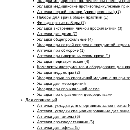
Укладки медицинские паллиативной помощи прик
Укладки медицинские противопедикулезные прик
Аптечки первой помощи (универсальные) (7)
Наборы для врача общей практики (1)
Фельдшерские наборы (1)
Укладки экстренной личной профилактики (3)
Аптечки для дома (7)
Укладки общепрофильные (4)
Укладки при острой сердечно-сосудистой недоста
Аптечки при обмороке (1)
Аптечки при гипертоническом кризе (1)
Укладки педиатрические (4)
Комплекты инструментов и оборудования для ок
Укладки медсестры (2)
Укладки врача по спортивной медицине по прика
Укладки для мероприятий
Укладки при бронхиальной астме
Укладки при отравлении дезсредствами
Для организаций
Аптечки, укладки для спортивных залов приказ 
Аптечки, укладки специализированные для общеп
Аптечки для школы (6)
Аптечки производственные (5)
Аптечки для офиса (5)