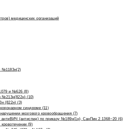
тров) медицинских организаций
 №1183н(2)
079 и №626 (8)
 №213н(822н) (10)
 (822н) (3)
коронарном синдроме (11)
нарушении мозгового кровообращения (7)
антиВИЧ (антиспид) по приказу №189н(1н), СанПин 2.1368−20 (6)
кровотечении (9)