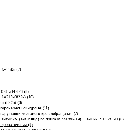
 №1183н(2)
079 и №626 (8)
 №213н(822н) (10)
 (822н) (3)
коронарном синдроме (11)
нарушении мозгового кровообращения (7)
антиВИЧ (антиспид) по приказу №189н(1н), СанПин 2.1368−20 (6)
кровотечении (9)