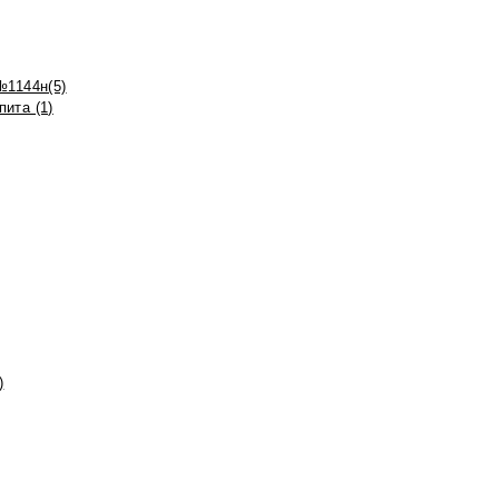
№1144н(5)
ита (1)
)