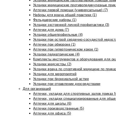
Укладки медицинские паллиативной помощи прик
Укладки медицинские противопедикулезные прик
Аптечки первой помощи (универсальные) (7)
Наборы для врача общей практики (1)
Фельдшерские наборы (1)
Укладки экстренной личной профилактики (3)
Аптечки для дома (7)
Укладки общепрофильные (4)
Укладки при острой сердечно-сосудистой недоста
Аптечки при обмороке (1)
Аптечки при гипертоническом кризе (1)
Укладки педиатрические (4)
Комплекты инструментов и оборудования для ок
Укладки медсестры (2)
Укладки врача по спортивной медицине по прика
Укладки для мероприятий
Укладки при бронхиальной астме
Укладки при отравлении дезсредствами
Для организаций
Аптечки, укладки для спортивных залов приказ 
Аптечки, укладки специализированные для общеп
Аптечки для школы (6)
Аптечки производственные (5)
Аптечки для офиса (5)