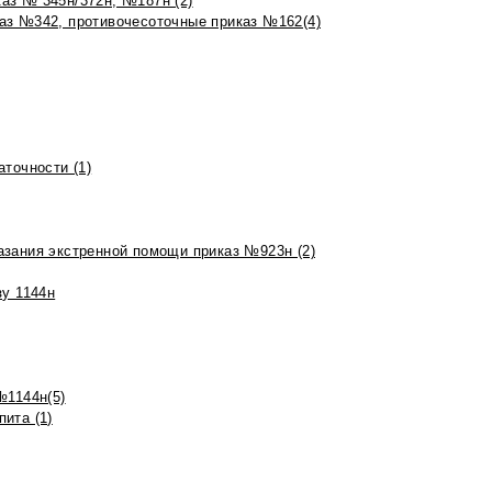
аз № 345н/372н, №187н (2)
аз №342, противочесоточные приказ №162(4)
точности (1)
азания экстренной помощи приказ №923н (2)
зу 1144н
№1144н(5)
ита (1)