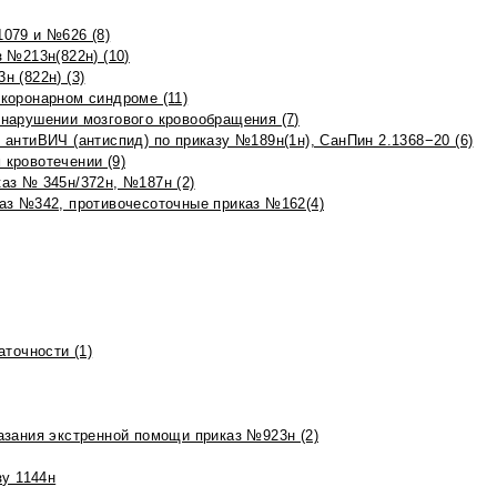
079 и №626 (8)
 №213н(822н) (10)
 (822н) (3)
коронарном синдроме (11)
нарушении мозгового кровообращения (7)
антиВИЧ (антиспид) по приказу №189н(1н), СанПин 2.1368−20 (6)
кровотечении (9)
аз № 345н/372н, №187н (2)
аз №342, противочесоточные приказ №162(4)
точности (1)
азания экстренной помощи приказ №923н (2)
зу 1144н