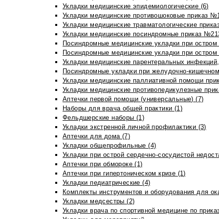
Укладки медицинские эпидемиологические (6)
Укладки медицинские противошоковые приказ №1
Укладки медицинские травматологические приказ
Укладки медицинские посиндромные приказ №213н
Посиндромные медицинские укладки при остром 
Посиндромные медицинские укладки при остром 
Укладки медицинские парентеральных инфекций, 
Посиндромные укладки при желудочно-кишечном 
Укладки медицинские паллиативной помощи прик
Укладки медицинские противопедикулезные прик
Аптечки первой помощи (универсальные) (7)
Наборы для врача общей практики (1)
Фельдшерские наборы (1)
Укладки экстренной личной профилактики (3)
Аптечки для дома (7)
Укладки общепрофильные (4)
Укладки при острой сердечно-сосудистой недоста
Аптечки при обмороке (1)
Аптечки при гипертоническом кризе (1)
Укладки педиатрические (4)
Комплекты инструментов и оборудования для ок
Укладки медсестры (2)
Укладки врача по спортивной медицине по прика