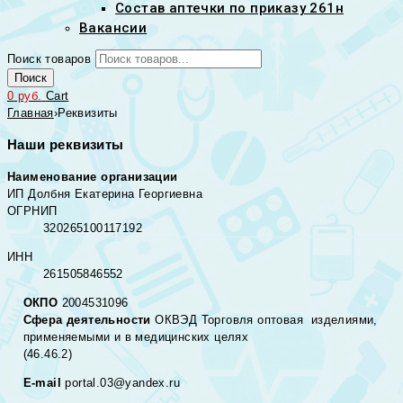
Состав аптечки по приказу 261н
Вакансии
Поиск товаров
Поиск
0
руб.
Cart
Главная
›
Реквизиты
Наши реквизиты
Наименование организации
ИП Долбня Екатерина Георгиевна
ОГРНИП
320265100117192
ИНН
261505846552
ОКПО
2004531096
Сфера деятельности
ОКВЭД Торговля оптовая изделиями,
применяемыми и в медицинских целях
(46.46.2)
E-mail
portal.03@yandex.ru