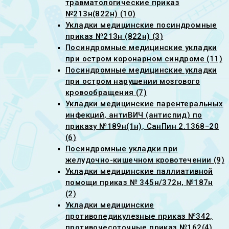
травматологические приказ
№213н(822н) (10)
Укладки медицинские посиндромные
приказ №213н (822н) (3)
Посиндромные медицинские укладки
при остром коронарном синдроме (11)
Посиндромные медицинские укладки
при остром нарушении мозгового
кровообращения (7)
Укладки медицинские парентеральных
инфекций, антиВИЧ (антиспид) по
приказу №189н(1н), СанПин 2.1368−20
(6)
Посиндромные укладки при
желудочно-кишечном кровотечении (9)
Укладки медицинские паллиативной
помощи приказ № 345н/372н, №187н
(2)
Укладки медицинские
противопедикулезные приказ №342,
противочесоточные приказ №162(4)