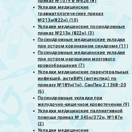
приказ №1079 и №626 (8)
Укладки медицинские
травматологические приказ
№213н(822н) (10)
Укладки медицинские посиндромные
приказ №213н (822н) (3)
Посиндромные медицинские укладки
при остром коронарном синдроме (11)
Посиндромные медицинские укладки
при остром нарушении мозгового
кровообращения (7)
Укладки медицинские парентеральных
инфекций, антиВИЧ (антиспид) по
приказу №189н(1н), СанПин 2.1368−20
(6)
Посиндромные укладки при
желудочно-кишечном кровотечении (9)
Укладки медицинские паллиативной
помощи приказ № 345н/372н, №187н
(2)
Укладки медицинские