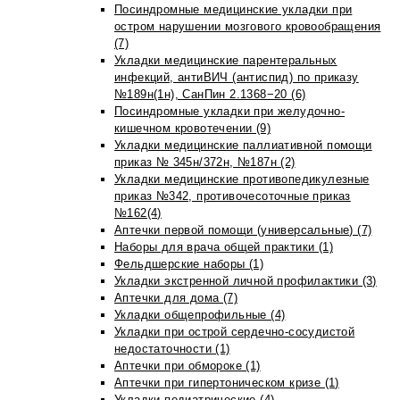
Посиндромные медицинские укладки при
остром нарушении мозгового кровообращения
(7)
Укладки медицинские парентеральных
инфекций, антиВИЧ (антиспид) по приказу
№189н(1н), СанПин 2.1368−20 (6)
Посиндромные укладки при желудочно-
кишечном кровотечении (9)
Укладки медицинские паллиативной помощи
приказ № 345н/372н, №187н (2)
Укладки медицинские противопедикулезные
приказ №342, противочесоточные приказ
№162(4)
Аптечки первой помощи (универсальные) (7)
Наборы для врача общей практики (1)
Фельдшерские наборы (1)
Укладки экстренной личной профилактики (3)
Аптечки для дома (7)
Укладки общепрофильные (4)
Укладки при острой сердечно-сосудистой
недостаточности (1)
Аптечки при обмороке (1)
Аптечки при гипертоническом кризе (1)
Укладки педиатрические (4)