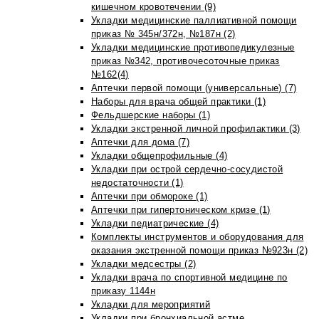
кишечном кровотечении (9)
Укладки медицинские паллиативной помощи
приказ № 345н/372н, №187н (2)
Укладки медицинские противопедикулезные
приказ №342, противочесоточные приказ
№162(4)
Аптечки первой помощи (универсальные) (7)
Наборы для врача общей практики (1)
Фельдшерские наборы (1)
Укладки экстренной личной профилактики (3)
Аптечки для дома (7)
Укладки общепрофильные (4)
Укладки при острой сердечно-сосудистой
недостаточности (1)
Аптечки при обмороке (1)
Аптечки при гипертоническом кризе (1)
Укладки педиатрические (4)
Комплекты инструментов и оборудования для
оказания экстренной помощи приказ №923н (2)
Укладки медсестры (2)
Укладки врача по спортивной медицине по
приказу 1144н
Укладки для мероприятий
Укладки при бронхиальной астме