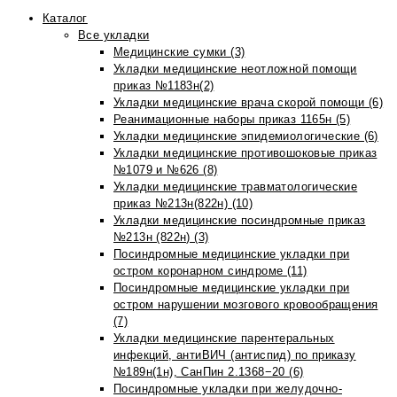
Каталог
Все укладки
Медицинские сумки (3)
Укладки медицинские неотложной помощи
приказ №1183н(2)
Укладки медицинские врача скорой помощи (6)
Реанимационные наборы приказ 1165н (5)
Укладки медицинские эпидемиологические (6)
Укладки медицинские противошоковые приказ
№1079 и №626 (8)
Укладки медицинские травматологические
приказ №213н(822н) (10)
Укладки медицинские посиндромные приказ
№213н (822н) (3)
Посиндромные медицинские укладки при
остром коронарном синдроме (11)
Посиндромные медицинские укладки при
остром нарушении мозгового кровообращения
(7)
Укладки медицинские парентеральных
инфекций, антиВИЧ (антиспид) по приказу
№189н(1н), СанПин 2.1368−20 (6)
Посиндромные укладки при желудочно-