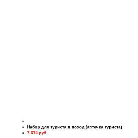
Набор для туриста в поход (аптечка туриста)
3 634
руб.