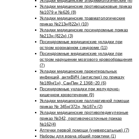
Укладки медицинские эпидемиологические (6)
Укладки медицинские противошоковые приказ
№1079 и №626 (8)
Укладки медицинские травматологические
приказ №213н(822н) (10)
Укладки медицинские посиндромные приказ
№213н (822н) (3)
Посиндромные медицинские укладки при
остром коронарном синдроме (11)
Посиндромные медицинские укладки при
остром нарушении мозгового кровообращения
(7)
Укладки медицинские парентеральных
инфекций, антиВИЧ (антиспид) по приказу
№189н(1н), СанПин 2.1368−20 (6)
Посиндромные укладки при желудочно-
кишечном кровотечении (9)
Укладки медицинские паллиативной помощи
приказ № 345н/372н, №187н (2)
Укладки медицинские противопедикулезные
приказ №342, противочесоточные приказ
№162(4)
Аптечки первой помощи (универсальные) (7)
Наборы для врача общей практики (1)