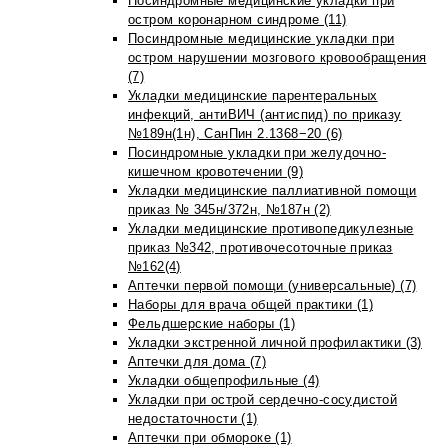
Посиндромные медицинские укладки при
остром коронарном синдроме (11)
Посиндромные медицинские укладки при
остром нарушении мозгового кровообращения
(7)
Укладки медицинские парентеральных
инфекций, антиВИЧ (антиспид) по приказу
№189н(1н), СанПин 2.1368−20 (6)
Посиндромные укладки при желудочно-
кишечном кровотечении (9)
Укладки медицинские паллиативной помощи
приказ № 345н/372н, №187н (2)
Укладки медицинские противопедикулезные
приказ №342, противочесоточные приказ
№162(4)
Аптечки первой помощи (универсальные) (7)
Наборы для врача общей практики (1)
Фельдшерские наборы (1)
Укладки экстренной личной профилактики (3)
Аптечки для дома (7)
Укладки общепрофильные (4)
Укладки при острой сердечно-сосудистой
недостаточности (1)
Аптечки при обмороке (1)