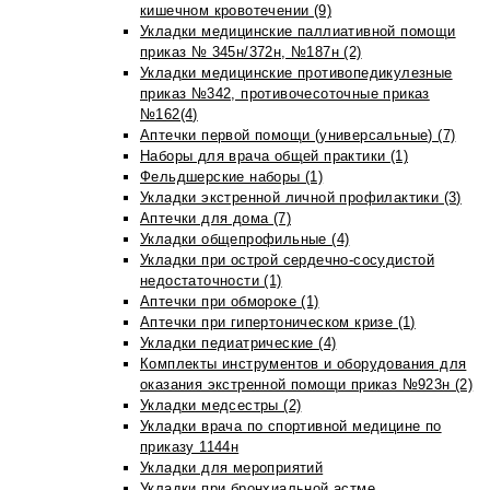
кишечном кровотечении (9)
Укладки медицинские паллиативной помощи
приказ № 345н/372н, №187н (2)
Укладки медицинские противопедикулезные
приказ №342, противочесоточные приказ
№162(4)
Аптечки первой помощи (универсальные) (7)
Наборы для врача общей практики (1)
Фельдшерские наборы (1)
Укладки экстренной личной профилактики (3)
Аптечки для дома (7)
Укладки общепрофильные (4)
Укладки при острой сердечно-сосудистой
недостаточности (1)
Аптечки при обмороке (1)
Аптечки при гипертоническом кризе (1)
Укладки педиатрические (4)
Комплекты инструментов и оборудования для
оказания экстренной помощи приказ №923н (2)
Укладки медсестры (2)
Укладки врача по спортивной медицине по
приказу 1144н
Укладки для мероприятий
Укладки при бронхиальной астме