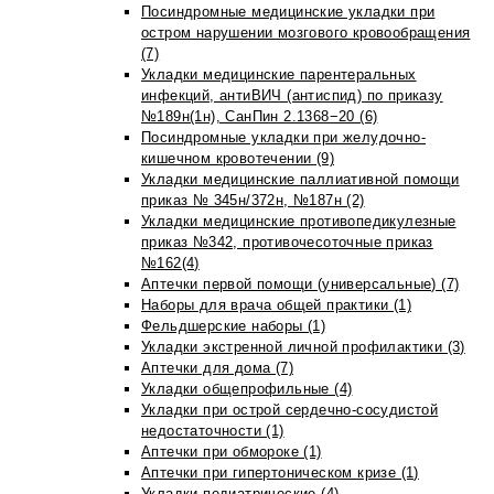
Посиндромные медицинские укладки при
остром нарушении мозгового кровообращения
(7)
Укладки медицинские парентеральных
инфекций, антиВИЧ (антиспид) по приказу
№189н(1н), СанПин 2.1368−20 (6)
Посиндромные укладки при желудочно-
кишечном кровотечении (9)
Укладки медицинские паллиативной помощи
приказ № 345н/372н, №187н (2)
Укладки медицинские противопедикулезные
приказ №342, противочесоточные приказ
№162(4)
Аптечки первой помощи (универсальные) (7)
Наборы для врача общей практики (1)
Фельдшерские наборы (1)
Укладки экстренной личной профилактики (3)
Аптечки для дома (7)
Укладки общепрофильные (4)
Укладки при острой сердечно-сосудистой
недостаточности (1)
Аптечки при обмороке (1)
Аптечки при гипертоническом кризе (1)
Укладки педиатрические (4)