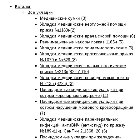
Каталог
Все укладки
Медицинские сумки (3)
Укладки медицинские неотложной помощи
приказ №1183н(2)
Укладки медицинские врача скорой помощи (6)
Реанимационные наборы приказ 1165н (5)
Укладки медицинские эпидемиологические (6)
Укладки медицинские противошоковые приказ
№1079 и №626 (8)
Укладки медицинские травматологические
приказ №213н(822н) (10)
Укладки медицинские посиндромные приказ
№213н (822н) (3)
Посиндромные медицинские укладки при
остром коронарном синдроме (11)
Посиндромные медицинские укладки при
остром нарушении мозгового кровообращения
(7)
Укладки медицинские парентеральных
инфекций, антиВИЧ (антиспид) по приказу
№189н(1н), СанПин 2.1368−20 (6)
Посиндромные укладки при желудочно-