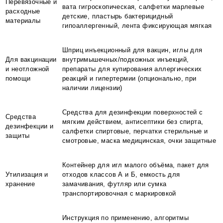
Перевязочные и
вата гигроскопическая, салфетки марлевые
расходные
детские, пластырь бактерицидный
материалы
гипоаллергенный, лента фиксирующая мягкая
Шприц инъекционный для вакцин, иглы для
Для вакцинации
внутримышечных/подкожных инъекций,
и неотложной
препараты для купирования аллергических
помощи
реакций и гипертермии (опционально, при
наличии лицензии)
Средства для дезинфекции поверхностей с
Средства
мягким действием, антисептики без спирта,
дезинфекции и
салфетки спиртовые, перчатки стерильные и
защиты
смотровые, маска медицинская, очки защитные
Контейнер для игл малого объёма, пакет для
Утилизация и
отходов классов А и Б, емкость для
хранение
замачивания, футляр или сумка
транспортировочная с маркировкой
Инструкция по применению, алгоритмы