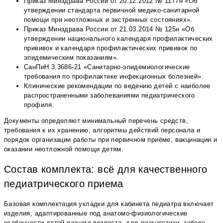
Приказ Минздрава России от 20.12.2012 № 1177н «Об
утверждении стандарта первичной медико-санитарной
помощи при неотложных и экстренных состояниях».
Приказ Минздрава России от 21.03.2014 № 125н «Об
утверждении национального календаря профилактических
прививок и календаря профилактических прививок по
эпидемическим показаниям».
СанПиН 3.3686-21 «Санитарно-эпидемиологические
требования по профилактике инфекционных болезней».
Клинические рекомендации по ведению детей с наиболее
распространенными заболеваниями педиатрического
профиля.
Документы определяют минимальный перечень средств,
требования к их хранению, алгоритмы действий персонала и
порядок организации работы при первичном приёме, вакцинации и
оказании неотложной помощи детям.
Состав комплекта: всё для качественного
педиатрического приема
Базовая комплектация укладки для кабинета педиатра включает
изделия, адаптированные под анатомо-физиологические
особенности детей разного возраста, для диагностики, забора