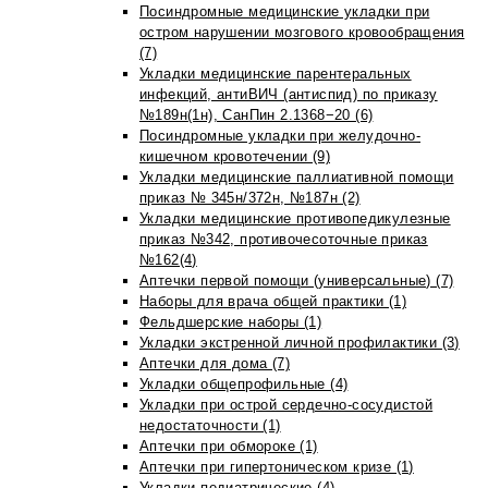
Посиндромные медицинские укладки при
остром нарушении мозгового кровообращения
(7)
Укладки медицинские парентеральных
инфекций, антиВИЧ (антиспид) по приказу
№189н(1н), СанПин 2.1368−20 (6)
Посиндромные укладки при желудочно-
кишечном кровотечении (9)
Укладки медицинские паллиативной помощи
приказ № 345н/372н, №187н (2)
Укладки медицинские противопедикулезные
приказ №342, противочесоточные приказ
№162(4)
Аптечки первой помощи (универсальные) (7)
Наборы для врача общей практики (1)
Фельдшерские наборы (1)
Укладки экстренной личной профилактики (3)
Аптечки для дома (7)
Укладки общепрофильные (4)
Укладки при острой сердечно-сосудистой
недостаточности (1)
Аптечки при обмороке (1)
Аптечки при гипертоническом кризе (1)
Укладки педиатрические (4)