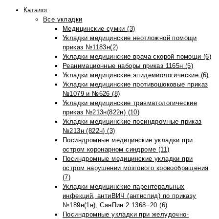
Каталог
Все укладки
Медицинские сумки (3)
Укладки медицинские неотложной помощи
приказ №1183н(2)
Укладки медицинские врача скорой помощи (6)
Реанимационные наборы приказ 1165н (5)
Укладки медицинские эпидемиологические (6)
Укладки медицинские противошоковые приказ
№1079 и №626 (8)
Укладки медицинские травматологические
приказ №213н(822н) (10)
Укладки медицинские посиндромные приказ
№213н (822н) (3)
Посиндромные медицинские укладки при
остром коронарном синдроме (11)
Посиндромные медицинские укладки при
остром нарушении мозгового кровообращения
(7)
Укладки медицинские парентеральных
инфекций, антиВИЧ (антиспид) по приказу
№189н(1н), СанПин 2.1368−20 (6)
Посиндромные укладки при желудочно-