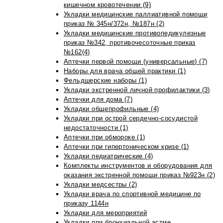
кишечном кровотечении (9)
Укладки медицинские паллиативной помощи
приказ № 345н/372н, №187н (2)
Укладки медицинские противопедикулезные
приказ №342, противочесоточные приказ
№162(4)
Аптечки первой помощи (универсальные) (7)
Наборы для врача общей практики (1)
Фельдшерские наборы (1)
Укладки экстренной личной профилактики (3)
Аптечки для дома (7)
Укладки общепрофильные (4)
Укладки при острой сердечно-сосудистой
недостаточности (1)
Аптечки при обмороке (1)
Аптечки при гипертоническом кризе (1)
Укладки педиатрические (4)
Комплекты инструментов и оборудования для
оказания экстренной помощи приказ №923н (2)
Укладки медсестры (2)
Укладки врача по спортивной медицине по
приказу 1144н
Укладки для мероприятий
Укладки при бронхиальной астме