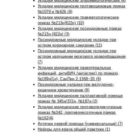
Укладки медицинские эпидемиологические (6)
Укладки медицинские противошоковые приказ
№1079 и №626 (8)
Укладки медицинские травматологические
приказ №213н(822н) (10)
Укладки медицинские посиндромные приказ
№213н (822н) (3)
Посиндромные медицинские укладки при
остром коронарном синдроме (11)
Посиндромные медицинские укладки при
остром нарушении мозгового кровообращения
(7)
Укладки медицинские парентеральных
инфекций, антиВИЧ (антиспид) по приказу
№189н(1н), СанПин 2.1368−20 (6)
Посиндромные укладки при желудочно-
кишечном кровотечении (9)
Укладки медицинские паллиативной помощи
приказ № 345н/372н, №187н (2)
Укладки медицинские противопедикулезные
приказ №342, противочесоточные приказ
№162(4)
Аптечки первой помощи (универсальные) (7)
Наборы для врача общей практики (1)