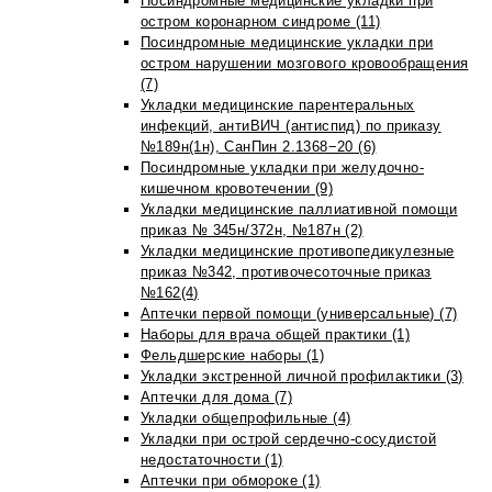
Посиндромные медицинские укладки при
остром коронарном синдроме (11)
Посиндромные медицинские укладки при
остром нарушении мозгового кровообращения
(7)
Укладки медицинские парентеральных
инфекций, антиВИЧ (антиспид) по приказу
№189н(1н), СанПин 2.1368−20 (6)
Посиндромные укладки при желудочно-
кишечном кровотечении (9)
Укладки медицинские паллиативной помощи
приказ № 345н/372н, №187н (2)
Укладки медицинские противопедикулезные
приказ №342, противочесоточные приказ
№162(4)
Аптечки первой помощи (универсальные) (7)
Наборы для врача общей практики (1)
Фельдшерские наборы (1)
Укладки экстренной личной профилактики (3)
Аптечки для дома (7)
Укладки общепрофильные (4)
Укладки при острой сердечно-сосудистой
недостаточности (1)
Аптечки при обмороке (1)