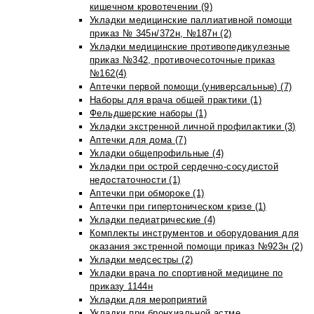
кишечном кровотечении (9)
Укладки медицинские паллиативной помощи
приказ № 345н/372н, №187н (2)
Укладки медицинские противопедикулезные
приказ №342, противочесоточные приказ
№162(4)
Аптечки первой помощи (универсальные) (7)
Наборы для врача общей практики (1)
Фельдшерские наборы (1)
Укладки экстренной личной профилактики (3)
Аптечки для дома (7)
Укладки общепрофильные (4)
Укладки при острой сердечно-сосудистой
недостаточности (1)
Аптечки при обмороке (1)
Аптечки при гипертоническом кризе (1)
Укладки педиатрические (4)
Комплекты инструментов и оборудования для
оказания экстренной помощи приказ №923н (2)
Укладки медсестры (2)
Укладки врача по спортивной медицине по
приказу 1144н
Укладки для мероприятий
Укладки при бронхиальной астме