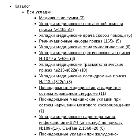
Каталог
Все укладки
Медицинские сумки (3)
Укладки медицинские неотложной помощи
приказ №1183н(2)
Укладки медицинские врача скорой помощи (6)
Реанимационные наборы приказ 1165н (5)
Укладки медицинские эпидемиологические (6)
Укладки медицинские противошоковые приказ
№1079 и №626 (8)
Укладки медицинские травматологические
приказ №213н(822н) (10)
Укладки медицинские посиндромные приказ
№213н (822н) (3)
Посиндромные медицинские укладки при
остром коронарном синдроме (11)
Посиндромные медицинские укладки при
остром нарушении мозгового кровообращения
(7)
Укладки медицинские парентеральных
инфекций, антиВИЧ (антиспид) по приказу
№189н(1н), СанПин 2.1368−20 (6)
Посиндромные укладки при желудочно-