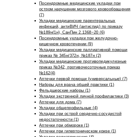
Посиндромные медицинские укладки при
остром нарушении мозгового кровообращения
(7)
Укладки медицинские парентеральных
инфекций, антиВИЧ (антиспид) по приказу
№189н(1н), СанПин 2.1368−20 (6)
Посиндромные укладки при желудочно-
кишечном кровотечении (9)
Укладки медицинские паллиативной помощи
приказ № 345н/372н, №187н (2)
Укладки медицинские противопедикулезные
приказ №342, противочесоточные приказ
№162(4)
Аптечки первой помощи (универсальные) (7)
Наборы для врача общей практики (1)
Фельдшерские наборы (1)
Укладки экстренной личной профилактики (3)
Аптечки для дома (7)
Укладки общепрофильные (4)
Укладки при острой сердечно-сосудистой
недостаточности (1)
Аптечки при обмороке (1)
Аптечки при гипертоническом кризе (1)
Укладки педиатрические (4)