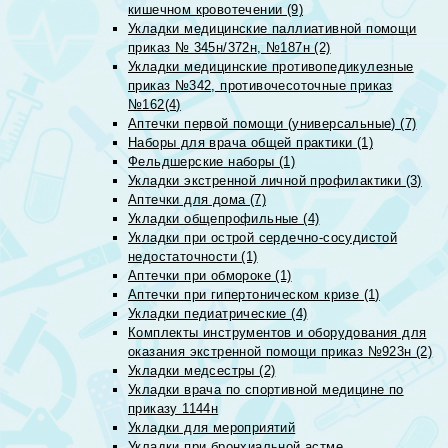
кишечном кровотечении (9)
Укладки медицинские паллиативной помощи
приказ № 345н/372н, №187н (2)
Укладки медицинские противопедикулезные
приказ №342, противочесоточные приказ
№162(4)
Аптечки первой помощи (универсальные) (7)
Наборы для врача общей практики (1)
Фельдшерские наборы (1)
Укладки экстренной личной профилактики (3)
Аптечки для дома (7)
Укладки общепрофильные (4)
Укладки при острой сердечно-сосудистой
недостаточности (1)
Аптечки при обмороке (1)
Аптечки при гипертоническом кризе (1)
Укладки педиатрические (4)
Комплекты инструментов и оборудования для
оказания экстренной помощи приказ №923н (2)
Укладки медсестры (2)
Укладки врача по спортивной медицине по
приказу 1144н
Укладки для мероприятий
Укладки при бронхиальной астме