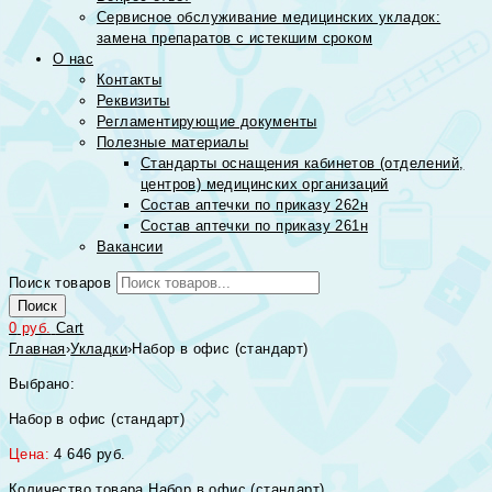
Сервисное обслуживание медицинских укладок:
замена препаратов с истекшим сроком
О нас
Контакты
Реквизиты
Регламентирующие документы
Полезные материалы
Стандарты оснащения кабинетов (отделений,
центров) медицинских организаций
Состав аптечки по приказу 262н
Состав аптечки по приказу 261н
Вакансии
Поиск товаров
Поиск
0
руб.
Cart
Главная
›
Укладки
›
Набор в офис (стандарт)
Выбрано:
Набор в офис (стандарт)
Цена:
4 646
руб.
Количество товара Набор в офис (стандарт)