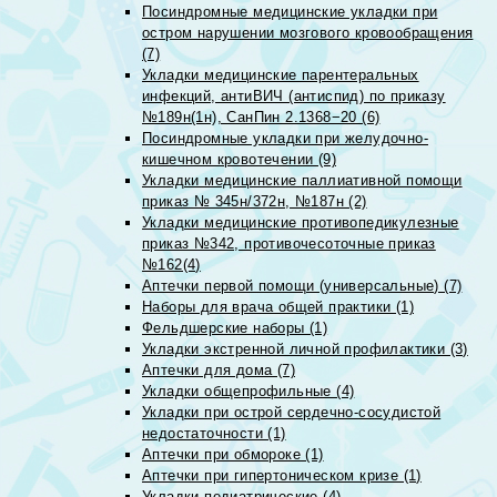
Посиндромные медицинские укладки при
остром нарушении мозгового кровообращения
(7)
Укладки медицинские парентеральных
инфекций, антиВИЧ (антиспид) по приказу
№189н(1н), СанПин 2.1368−20 (6)
Посиндромные укладки при желудочно-
кишечном кровотечении (9)
Укладки медицинские паллиативной помощи
приказ № 345н/372н, №187н (2)
Укладки медицинские противопедикулезные
приказ №342, противочесоточные приказ
№162(4)
Аптечки первой помощи (универсальные) (7)
Наборы для врача общей практики (1)
Фельдшерские наборы (1)
Укладки экстренной личной профилактики (3)
Аптечки для дома (7)
Укладки общепрофильные (4)
Укладки при острой сердечно-сосудистой
недостаточности (1)
Аптечки при обмороке (1)
Аптечки при гипертоническом кризе (1)
Укладки педиатрические (4)