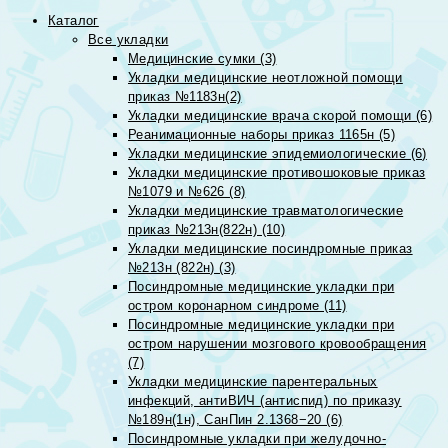
Каталог
Все укладки
Медицинские сумки (3)
Укладки медицинские неотложной помощи
приказ №1183н(2)
Укладки медицинские врача скорой помощи (6)
Реанимационные наборы приказ 1165н (5)
Укладки медицинские эпидемиологические (6)
Укладки медицинские противошоковые приказ
№1079 и №626 (8)
Укладки медицинские травматологические
приказ №213н(822н) (10)
Укладки медицинские посиндромные приказ
№213н (822н) (3)
Посиндромные медицинские укладки при
остром коронарном синдроме (11)
Посиндромные медицинские укладки при
остром нарушении мозгового кровообращения
(7)
Укладки медицинские парентеральных
инфекций, антиВИЧ (антиспид) по приказу
№189н(1н), СанПин 2.1368−20 (6)
Посиндромные укладки при желудочно-