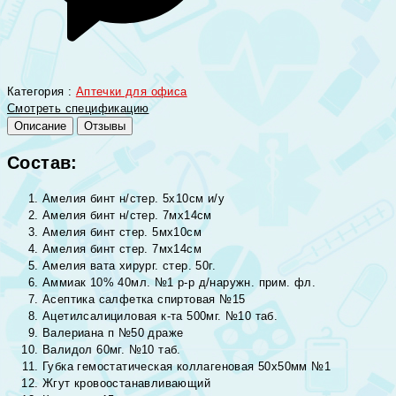
Категория :
Аптечки для офиса
Смотреть спецификацию
Описание
Отзывы
Состав:
Амелия бинт н/стер. 5х10см и/у
Амелия бинт н/стер. 7мх14см
Амелия бинт стер. 5мх10см
Амелия бинт стер. 7мх14см
Амелия вата хирург. стер. 50г.
Аммиак 10% 40мл. №1 р-р д/наружн. прим. фл.
Асептика салфетка спиртовая №15
Ацетилсалициловая к-та 500мг. №10 таб.
Валериана п №50 драже
Валидол 60мг. №10 таб.
Губка гемостатическая коллагеновая 50х50мм №1
Жгут кровоостанавливающий