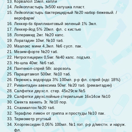
Корвалол 15мл. капли
Лейкопластырь 3х500 катушка пласт.
Лейкопластырь бактерицидный №20 набор бежевый. /
верофарм/
Леккер-бз бриллиантовый зеленый 1% 3мл.
Леккер-йод 5% 20мл. фл. с кистью
Лоперамид 2мг. №20 капс.
Лоратадин 10мг. №10 таб.
Маалокс мини 4,3мл. №6 сусп. пак.
Мезим-форте №20 таб.
Нитроглицерин 0,5мг. №40 капс. подъяз.
Но-шпа 40мг. №6 таб.
Пантенол-спрей 58г. аэрозоль
Парацетамол 500мг. №10 таб.
Перекись водорода 3% 100мл. р-р фл. спрей (ндс 18%)
Римантадин авексима 50мг. №20 таб. (ремантадин)
Салфетки двухсл. стер. 45х29см №5
Салфетки двухслойные стерильные 16х14см №10
Смекта ваниль 3г. №10 пор.
Спазмалгон №20 таб.
Терафлю лимон от гриппа и простуды №10 пак.
Термометр ртутный
Хлоргексидин 0,05% 100мл. №1 пэт. р-р д/местн. и наруж.
фл.