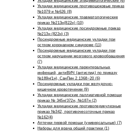
Укладки медицинские эпидемиологические (6)
Укладки медицинские противошоковые приказ
№1079 и №626 (8)
Укладки медицинские травматологические
приказ №213н(822н) (10)
Укладки медицинские посиндромные приказ
№213н (822н) (3)
Посиндромные медицинские укладки при
остром коронарном синдроме (11)
Посиндромные медицинские укладки при
остром нарушении мозгового кровообращения
(7)
Укладки медицинские парентеральных
инфекций, антиВИЧ (антиспид) по приказу
№189н(1н), СанПин 2.1368−20 (6)
Посиндромные укладки при желудочно-
кишечном кровотечении (9)
Укладки медицинские паллиативной помощи
приказ № 345н/372н, №187н (2)
Укладки медицинские противопедикулезные
приказ №342, противочесоточные приказ
№162(4)
Аптечки первой помощи (универсальные) (7)
Наборы для врача общей практики (1)