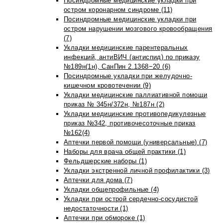
Посиндромные медицинские укладки при
остром коронарном синдроме (11)
Посиндромные медицинские укладки при
остром нарушении мозгового кровообращения
(7)
Укладки медицинские парентеральных
инфекций, антиВИЧ (антиспид) по приказу
№189н(1н), СанПин 2.1368−20 (6)
Посиндромные укладки при желудочно-
кишечном кровотечении (9)
Укладки медицинские паллиативной помощи
приказ № 345н/372н, №187н (2)
Укладки медицинские противопедикулезные
приказ №342, противочесоточные приказ
№162(4)
Аптечки первой помощи (универсальные) (7)
Наборы для врача общей практики (1)
Фельдшерские наборы (1)
Укладки экстренной личной профилактики (3)
Аптечки для дома (7)
Укладки общепрофильные (4)
Укладки при острой сердечно-сосудистой
недостаточности (1)
Аптечки при обмороке (1)