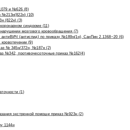
079 и №626 (8)
 №213н(822н) (10)
 (822н) (3)
коронарном синдроме (11)
нарушении мозгового кровообращения (7)
антиВИЧ (антиспид) по приказу №189н(1н), СанПин 2.1368−20 (6)
кровотечении (9)
аз № 345н/372н, №187н (2)
аз №342, противочесоточные приказ №162(4)
точности (1)
азания экстренной помощи приказ №923н (2)
зу 1144н