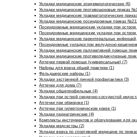
Укладки медицинские эпидемиологические (6)
Укладки медицинские противошоковые приказ №1
Укладки медицинские травматологические приказ
Укладки медицинские посиндромные приказ №213н
Посиндромные медицинские укладки при остром 
Посиндромные медицинские укладки при остром 
Укладки медицинские парентеральных инфекций, 
Посиндромные укладки при желудочно-кишечном 
Укладки медицинские паллиативной помощи прик
Укладки медицинские противопедикулезные прик
Аптечки первой помощи (универсальные) (7)
Наборы для врача общей практики (1)
Фельдшерские наборы (1)
Укладки экстренной личной профилактики (3)
Аптечки для дома (7)
Укладки общепрофильные (4)
Укладки при острой сердечно-сосудистой недоста
Аптечки при обмороке (1)
Аптечки при гипертоническом кризе (1)
Укладки педиатрические (4)
Комплекты инструментов и оборудования для ок
Укладки медсестры (2)
Укладки врача по спортивной медицине по прика