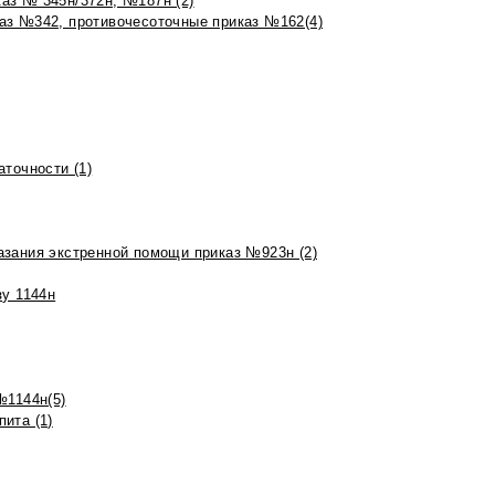
аз № 345н/372н, №187н (2)
аз №342, противочесоточные приказ №162(4)
точности (1)
азания экстренной помощи приказ №923н (2)
зу 1144н
№1144н(5)
ита (1)