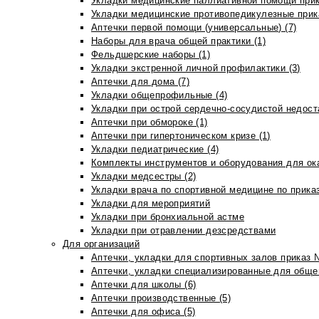
Укладки медицинские паллиативной помощи прик
Укладки медицинские противопедикулезные прик
Аптечки первой помощи (универсальные) (7)
Наборы для врача общей практики (1)
Фельдшерские наборы (1)
Укладки экстренной личной профилактики (3)
Аптечки для дома (7)
Укладки общепрофильные (4)
Укладки при острой сердечно-сосудистой недоста
Аптечки при обмороке (1)
Аптечки при гипертоническом кризе (1)
Укладки педиатрические (4)
Комплекты инструментов и оборудования для ок
Укладки медсестры (2)
Укладки врача по спортивной медицине по прика
Укладки для мероприятий
Укладки при бронхиальной астме
Укладки при отравлении дезсредствами
Для организаций
Аптечки, укладки для спортивных залов приказ 
Аптечки, укладки специализированные для общеп
Аптечки для школы (6)
Аптечки производственные (5)
Аптечки для офиса (5)