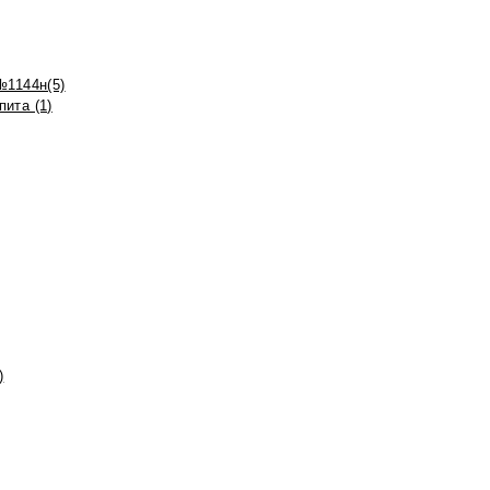
№1144н(5)
ита (1)
)