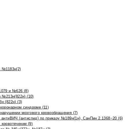
 №1183н(2)
079 и №626 (8)
 №213н(822н) (10)
 (822н) (3)
коронарном синдроме (11)
нарушении мозгового кровообращения (7)
антиВИЧ (антиспид) по приказу №189н(1н), СанПин 2.1368−20 (6)
кровотечении (9)