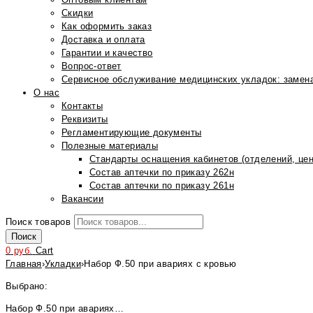
Скидки
Как оформить заказ
Доставка и оплата
Гарантии и качество
Вопрос-ответ
Сервисное обслуживание медицинских укладок: замена
О нас
Контакты
Реквизиты
Регламентирующие документы
Полезные материалы
Стандарты оснащения кабинетов (отделений, цен
Состав аптечки по приказу 262н
Состав аптечки по приказу 261н
Вакансии
Поиск товаров
Поиск
0
руб.
Cart
Главная
›
Укладки
›
Набор Ф.50 при авариях с кровью
Выбрано:
Набор Ф.50 при авариях…