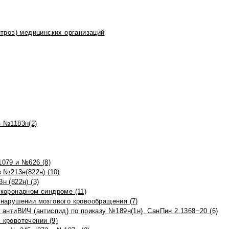
тров) медицинских организаций
 №1183н(2)
079 и №626 (8)
 №213н(822н) (10)
 (822н) (3)
коронарном синдроме (11)
нарушении мозгового кровообращения (7)
антиВИЧ (антиспид) по приказу №189н(1н), СанПин 2.1368−20 (6)
кровотечении (9)