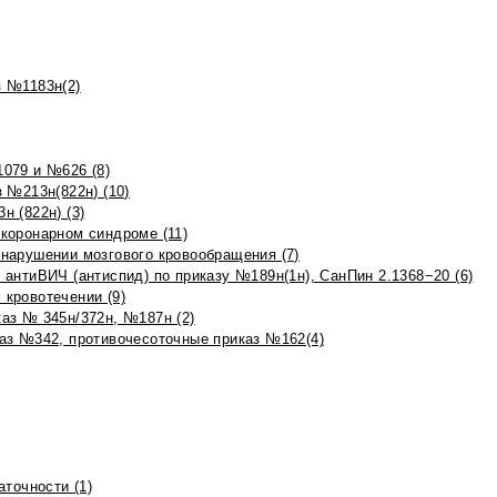
 №1183н(2)
079 и №626 (8)
 №213н(822н) (10)
 (822н) (3)
коронарном синдроме (11)
нарушении мозгового кровообращения (7)
антиВИЧ (антиспид) по приказу №189н(1н), СанПин 2.1368−20 (6)
кровотечении (9)
аз № 345н/372н, №187н (2)
аз №342, противочесоточные приказ №162(4)
точности (1)