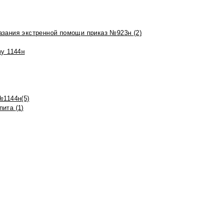
азания экстренной помощи приказ №923н (2)
зу 1144н
№1144н(5)
ита (1)