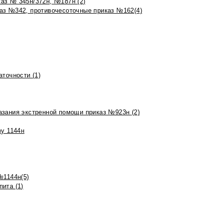
аз № 345н/372н, №187н (2)
аз №342, противочесоточные приказ №162(4)
точности (1)
азания экстренной помощи приказ №923н (2)
зу 1144н
№1144н(5)
ита (1)