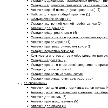
Укладки медицинские паллиативной помощи прик
Укладки медицинские противопедикулезные прик
Аптечки первой помощи (универсальные) (7)
Наборы для врача общей практики (1)
Фельдшерские наборы (1)
Укладки экстренной личной профилактики (3)
Аптечки для дома (7)
Укладки общепрофильные (4)
Укладки при острой сердечно-сосудистой недоста
Аптечки при обмороке (1)
Аптечки при гипертоническом кризе (1)
Укладки педиатрические (4)
Комплекты инструментов и оборудования для ок
Укладки медсестры (2)
Укладки врача по спортивной медицине по прика
Укладки для мероприятий
Укладки при бронхиальной астме
Укладки при отравлении дезсредствами
Для организаций
Аптечки, укладки для спортивных залов приказ 
Аптечки, укладки специализированные для общеп
Аптечки для школы (6)
Аптечки производственные (5)
Аптечки для офиса (5)