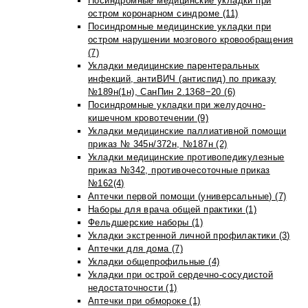
Посиндромные медицинские укладки при
остром коронарном синдроме (11)
Посиндромные медицинские укладки при
остром нарушении мозгового кровообращения
(7)
Укладки медицинские парентеральных
инфекций, антиВИЧ (антиспид) по приказу
№189н(1н), СанПин 2.1368−20 (6)
Посиндромные укладки при желудочно-
кишечном кровотечении (9)
Укладки медицинские паллиативной помощи
приказ № 345н/372н, №187н (2)
Укладки медицинские противопедикулезные
приказ №342, противочесоточные приказ
№162(4)
Аптечки первой помощи (универсальные) (7)
Наборы для врача общей практики (1)
Фельдшерские наборы (1)
Укладки экстренной личной профилактики (3)
Аптечки для дома (7)
Укладки общепрофильные (4)
Укладки при острой сердечно-сосудистой
недостаточности (1)
Аптечки при обмороке (1)