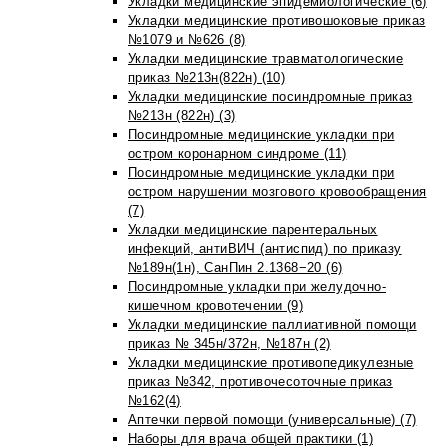
Укладки медицинские эпидемиологические (6)
Укладки медицинские противошоковые приказ
№1079 и №626 (8)
Укладки медицинские травматологические
приказ №213н(822н) (10)
Укладки медицинские посиндромные приказ
№213н (822н) (3)
Посиндромные медицинские укладки при
остром коронарном синдроме (11)
Посиндромные медицинские укладки при
остром нарушении мозгового кровообращения
(7)
Укладки медицинские парентеральных
инфекций, антиВИЧ (антиспид) по приказу
№189н(1н), СанПин 2.1368−20 (6)
Посиндромные укладки при желудочно-
кишечном кровотечении (9)
Укладки медицинские паллиативной помощи
приказ № 345н/372н, №187н (2)
Укладки медицинские противопедикулезные
приказ №342, противочесоточные приказ
№162(4)
Аптечки первой помощи (универсальные) (7)
Наборы для врача общей практики (1)