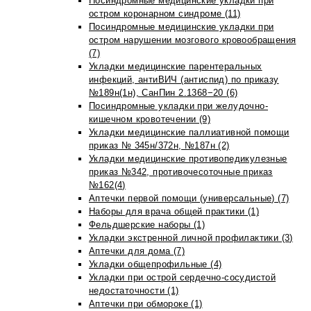
Посиндромные медицинские укладки при
остром коронарном синдроме (11)
Посиндромные медицинские укладки при
остром нарушении мозгового кровообращения
(7)
Укладки медицинские парентеральных
инфекций, антиВИЧ (антиспид) по приказу
№189н(1н), СанПин 2.1368−20 (6)
Посиндромные укладки при желудочно-
кишечном кровотечении (9)
Укладки медицинские паллиативной помощи
приказ № 345н/372н, №187н (2)
Укладки медицинские противопедикулезные
приказ №342, противочесоточные приказ
№162(4)
Аптечки первой помощи (универсальные) (7)
Наборы для врача общей практики (1)
Фельдшерские наборы (1)
Укладки экстренной личной профилактики (3)
Аптечки для дома (7)
Укладки общепрофильные (4)
Укладки при острой сердечно-сосудистой
недостаточности (1)
Аптечки при обмороке (1)