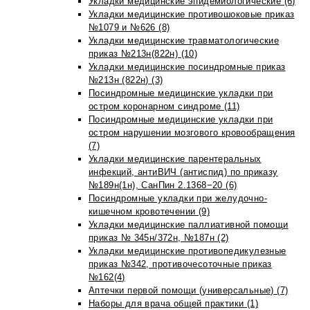
Укладки медицинские эпидемиологические (6)
Укладки медицинские противошоковые приказ
№1079 и №626 (8)
Укладки медицинские травматологические
приказ №213н(822н) (10)
Укладки медицинские посиндромные приказ
№213н (822н) (3)
Посиндромные медицинские укладки при
остром коронарном синдроме (11)
Посиндромные медицинские укладки при
остром нарушении мозгового кровообращения
(7)
Укладки медицинские парентеральных
инфекций, антиВИЧ (антиспид) по приказу
№189н(1н), СанПин 2.1368−20 (6)
Посиндромные укладки при желудочно-
кишечном кровотечении (9)
Укладки медицинские паллиативной помощи
приказ № 345н/372н, №187н (2)
Укладки медицинские противопедикулезные
приказ №342, противочесоточные приказ
№162(4)
Аптечки первой помощи (универсальные) (7)
Наборы для врача общей практики (1)