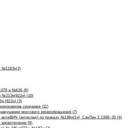
 №1183н(2)
079 и №626 (8)
 №213н(822н) (10)
 (822н) (3)
коронарном синдроме (11)
нарушении мозгового кровообращения (7)
антиВИЧ (антиспид) по приказу №189н(1н), СанПин 2.1368−20 (6)
кровотечении (9)