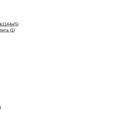
№1144н(5)
ита (1)
)