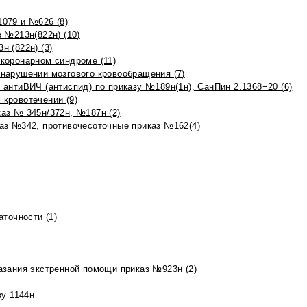
079 и №626 (8)
 №213н(822н) (10)
 (822н) (3)
коронарном синдроме (11)
нарушении мозгового кровообращения (7)
антиВИЧ (антиспид) по приказу №189н(1н), СанПин 2.1368−20 (6)
кровотечении (9)
аз № 345н/372н, №187н (2)
аз №342, противочесоточные приказ №162(4)
точности (1)
азания экстренной помощи приказ №923н (2)
зу 1144н