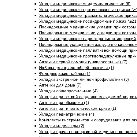
Укладки медицинские эпидемиологические (6)
Укладки медицинские противошоковые приказ №1
Укладки медицинские травматологические приказ
Укладки медицинские посиндромные приказ №213н
Посиндромные медицинские укладки при остром 
Посиндромные медицинские укладки при остром 
Укладки медицинские парентеральных инфекций, 
Посиндромные укладки при желудочно-кишечном 
Укладки медицинские паллиативной помощи прик
Укладки медицинские противопедикулезные прик
Аптечки первой помощи (универсальные) (7)
Наборы для врача общей практики (1)
Фельдшерские наборы (1)
Укладки экстренной личной профилактики (3)
Аптечки для дома (7)
Укладки общепрофильные (4)
Укладки при острой сердечно-сосудистой недоста
Аптечки при обмороке (1)
Аптечки при гипертоническом кризе (1)
Укладки педиатрические (4)
Комплекты инструментов и оборудования для ок
Укладки медсестры (2)
Укладки врача по спортивной медицине по прика