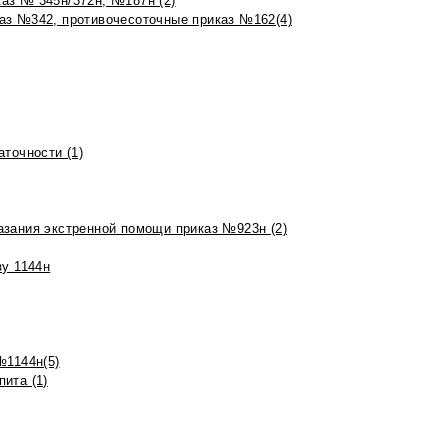
аз № 345н/372н, №187н (2)
аз №342, противочесоточные приказ №162(4)
точности (1)
азания экстренной помощи приказ №923н (2)
зу 1144н
№1144н(5)
ита (1)