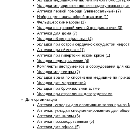
Укладки медицинские паллиативной помощи прик
Укладки медицинские противопедикулезные прик
Аптечки первой помощи (универсальные) (7)
Наборы для врача общей практики (1)
Фельдшерские наборы (1)
Укладки экстренной личной профилактики (3)
Аптечки для дома (7)
Укладки общепрофильные (4)
Укладки при острой сердечно-сосудистой недоста
Аптечки при обмороке (1)
Аптечки при гипертоническом кризе (1)
Укладки педиатрические (4)
Комплекты инструментов и оборудования для ок
Укладки медсестры (2)
Укладки врача по спортивной медицине по прика
Укладки для мероприятий
Укладки при бронхиальной астме
Укладки при отравлении дезсредствами
Для организаций
Аптечки, укладки для спортивных залов приказ 
Аптечки, укладки специализированные для общеп
Аптечки для школы (6)
Аптечки производственные (5)
Аптечки для офиса (5)